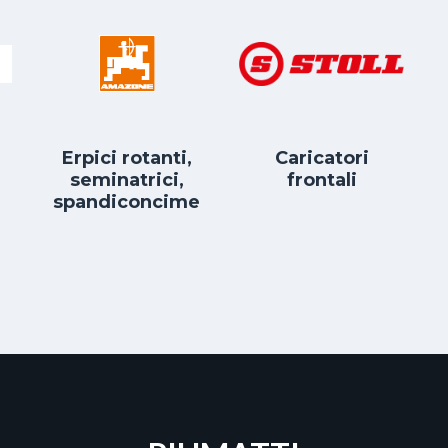
Erpici rotanti,
Caricatori
seminatrici,
frontali
spandiconcime