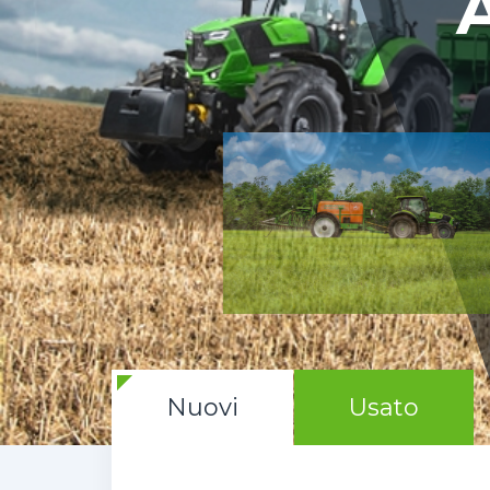
A
Nuovi
Usato