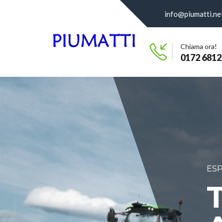
info@piumatti.ne
Chiama ora!
0172 6812
ESP
T