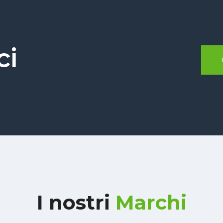
ci
I nostri
Marchi