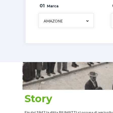
01
Marca
AMAZONE
Story
Fin dal 1947 la ditta PIUMATTI si occupa di agricolt